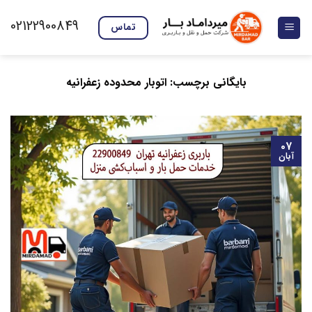
Ski
02122900849
t
تماس
conten
بایگانی برچسب:
اتوبار محدوده زعفرانیه
۰۷
آبان