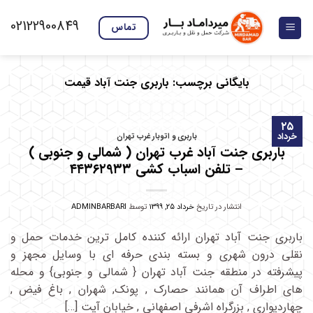
Ski
02122900849
t
تماس
conten
بایگانی برچسب:
باربری جنت آباد قیمت
۲۵
خرداد
باربری و اتوبار غرب تهران
باربری جنت آباد غرب تهران ( شمالی و جنوبی )
– تلفن اسباب کشی ۴۴۳۶۲۹۳۳
انتشار در تاریخ
خرداد ۲۵, ۱۳۹۹
توسط
ADMINBARBARI
باربری جنت آباد تهران ارائه کننده کامل ترین خدمات حمل و
نقلی درون شهری و بسته بندی حرفه ای با وسایل مجهز و
پیشرفته در منطقه جنت آباد تهران { شمالی و جنوبی} و محله
های اطراف آن همانند حصارک , پونک, شهران , باغ فیض ,
چهاردیواری , بزرگراه اشرفی اصفهانی , خیابان آیت […]