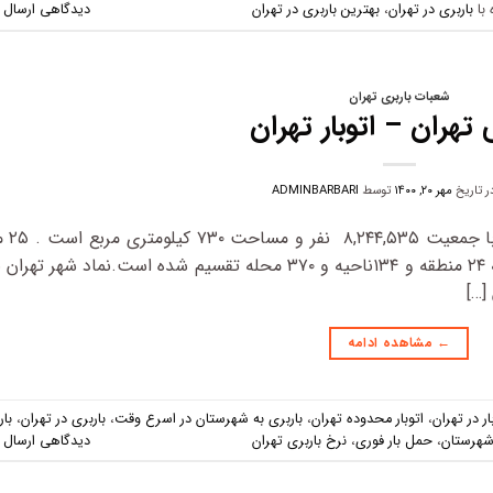
با
باربری در تهران
،
بهترین باربری در تهران
دیدگاهی ارسال 
شعبات باربری تهران
 تهران – اتوبار تهران
در تاریخ
مهر ۲۰, ۱۴۰۰
توسط
ADMINBARBARI
تهران , بزرگ ترین شهر و پای
شهر پرجمعیت جهان به شمار می آید . تهران به ۲۴ منطقه و ۱۳۴ناحیه و ۳۷۰ محله تقسیم شده است.نماد شهر ت
[…]
←
مشاهده ادامه
ار در تهران
،
اتوبار محدوده تهران
،
باربری به شهرستان در اسرع وقت
،
باربری در تهران
،
بار
 شهرستان
،
حمل بار فوری
،
نرخ باربری تهران
دیدگاهی ارسال 