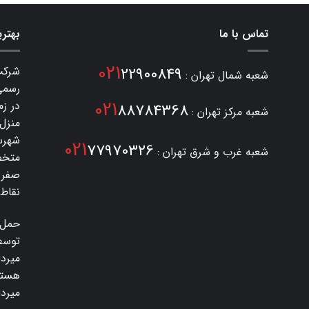
تماس با ما
بهتری
021
22900849
شرکت
شعبه شمال تهران :
021
در زم
88784368
شعبه مرکز تهران :
منزل
شهرست
021
77970326
شعبه غرب و شرق تهران :
متخص
صفر 
نقاط 
حمل 
توسط
میرد
هستی
میرداماد 