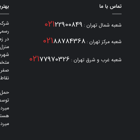
تماس با ما
بهتری
021
22900849
شرکت
شعبه شمال تهران :
021
در زم
88784368
شعبه مرکز تهران :
منزل
شهرست
021
77970326
شعبه غرب و شرق تهران :
متخص
صفر 
نقاط 
حمل 
توسط
میرد
هستی
میرداماد 