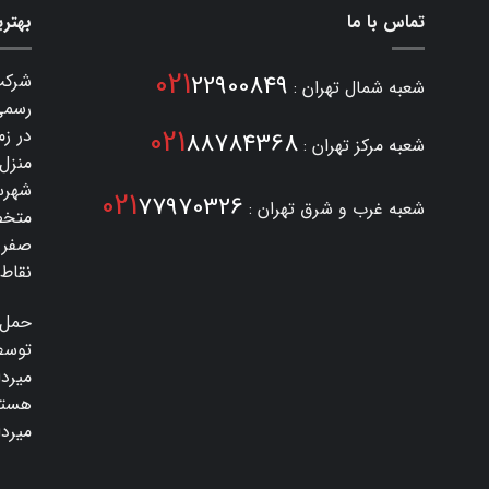
تماس با ما
بهتری
021
22900849
شرکت
شعبه شمال تهران :
021
در زم
88784368
شعبه مرکز تهران :
منزل
شهرست
021
77970326
شعبه غرب و شرق تهران :
متخص
صفر 
نقاط 
حمل 
توسط
میرد
هستی
میرداماد 