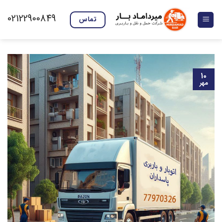
Ski
02122900849
t
تماس
conten
۱۰
مهر