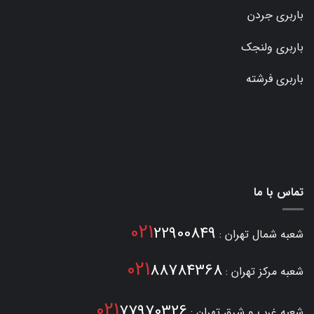
باربری جردن
باربری ولنجک
باربری فرشته
تماس با ما
021
22900849
شعبه شمال تهران :
021
88784368
شعبه مرکز تهران :
021
77970326
شعبه غرب و شرق تهران :