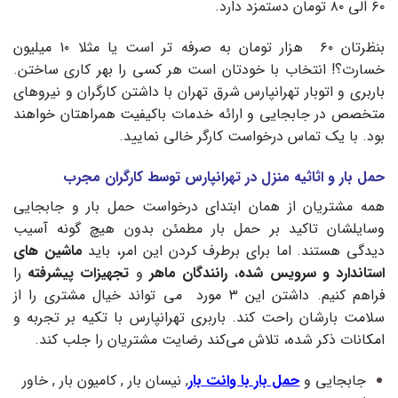
۶۰ الی ۸۰ تومان دستمزد دارد.
بنظرتان ۶۰ هزار تومان به صرفه تر است یا مثلا ۱۰ میلیون
خسارت؟! انتخاب با خودتان است هر کسی را بهر کاری ساختن.
باربری و اتوبار تهرانپارس شرق تهران با داشتن کارگران و نیروهای
متخصص در جابجایی و ارائه خدمات باکیفیت همراهتان خواهند
بود. با یک تماس درخواست کارگر خالی نمایید.
حمل بار و اثاثیه منزل در تهرانپارس توسط کارگران مجرب
همه مشتریان از همان ابتدای درخواست حمل بار و جابجایی
وسایلشان تاکید بر حمل بار مطمئن بدون هیچ گونه آسیب
دیدگی هستند. اما برای برطرف کردن این امر، باید
ماشین‌ های
استاندارد و سرویس شده
،
رانندگان ماهر
و
تجهیزات پیشرفته
را
فراهم کنیم. داشتن این ۳ مورد می تواند خیال مشتری را از
سلامت بارشان راحت کند. باربری تهرانپارس با تکیه بر تجربه و
امکانات ذکر شده، تلاش می‌کند رضایت مشتریان را جلب کند.
جابجایی و
حمل بار با وانت بار
, نیسان بار , کامیون بار , خاور