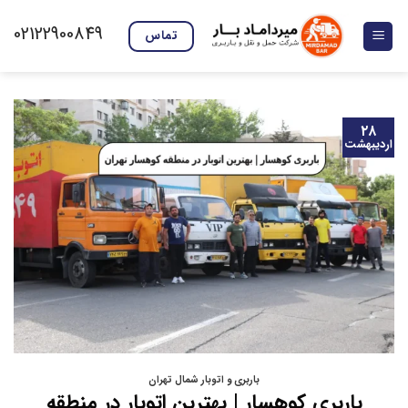
Skip
02122900849
to
تماس
content
۲۸
اردیبهشت
باربری و اتوبار شمال تهران
باربری کوهسار | بهترین اتوبار در منطقه