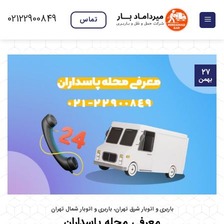
Skip
02122900849
to
تماس
content
۲۷
بهمن
باربری و اتوبار شرق تهران
،
باربری و اتوبار شمال تهران
معرفی محله پاسداران