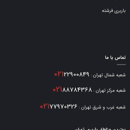
باربری فرشته
تماس با ما
021
22900849
شعبه شمال تهران :
021
88784368
شعبه مرکز تهران :
021
77970326
شعبه غرب و شرق تهران :
بهترین مناطق باربری تهران