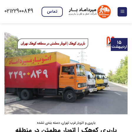
Skip
02122900849
to
تماس
content
۱۵
اردیبهشت
باربری و اتوبار غرب تهران
،
دسته بندی نشده
باربری کوهک | اتوبار مطمئن در منطقه