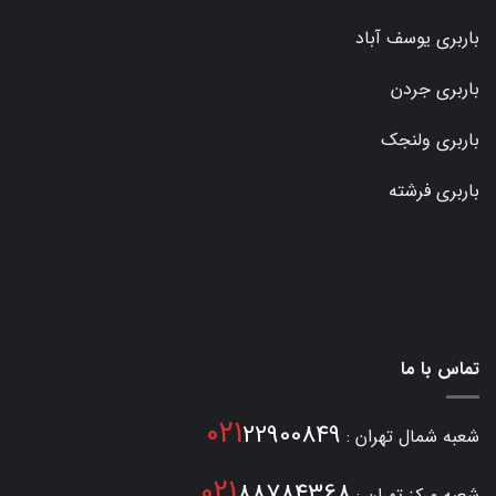
باربری یوسف آباد
باربری جردن
باربری ولنجک
باربری فرشته
تماس با ما
021
22900849
شعبه شمال تهران :
021
88784368
شعبه مرکز تهران :