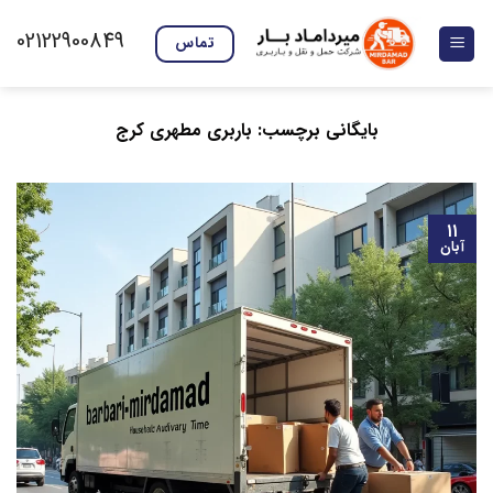
Ski
02122900849
t
تماس
conten
بایگانی برچسب:
باربری مطهری کرج
۱۱
آبان