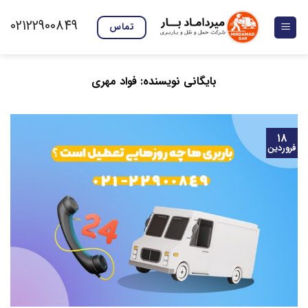
Ski
02122900849
t
تماس
conten
بایگانی نویسنده:
فواد مهری
۱۸
فروردین