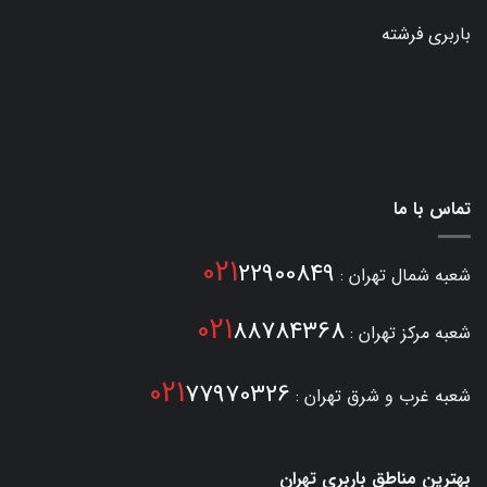
باربری فرشته
تماس با ما
021
22900849
شعبه شمال تهران :
021
88784368
شعبه مرکز تهران :
021
77970326
شعبه غرب و شرق تهران :
بهترین مناطق باربری تهران